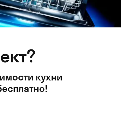
ект?
оимости кухни
бесплатно!