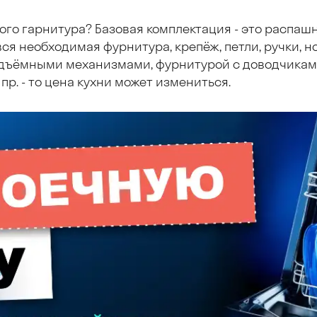
ого гарнитура? Базовая комплектация - это распаш
ся необходимая фурнитура, крепёж, петли, ручки, но
дъёмными механизмами, фурнитурой с доводчиками
пр. - то цена кухни может измениться.