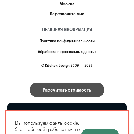
Москва
Перезвоните мне
ПРАВОВАЯ ИНФОРМАЦИЯ
Политика конфиденциальности
Обработка персональных данных
© Kitchen Design 2009 — 2026
Рассчитать стоимость
Все материалы, размещенные на сайте, являются
собственностью владельцев сайта, либо
Мы используем файлы cookie.
собственностью организаций, с которыми у
владельцев сайта есть соглашение о размещении
Это чтобы сайт работал лучше.
материалов. Копирование любой информации может