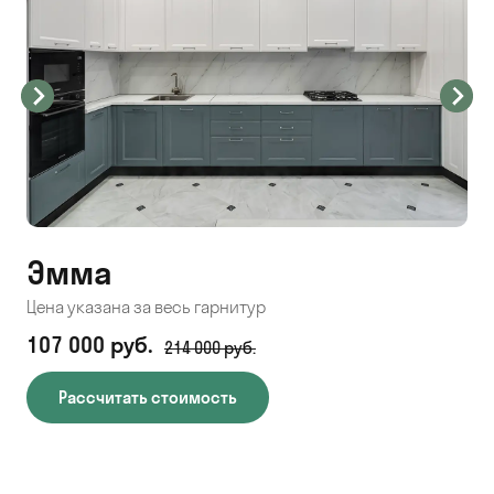
Эмма
С
Цена указана за весь гарнитур
Цен
107 000 руб.
71
214 000 руб.
Рассчитать стоимость