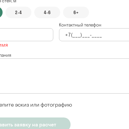
 стен, м
2-4
4-6
6+
Контактный телефон
имя
лания
епите эскиз или фотографию