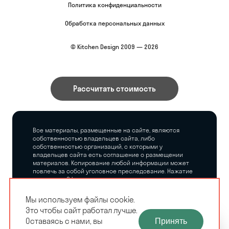
Политика конфиденциальности
Обработка персональных данных
© Kitchen Design 2009 — 2026
Рассчитать стоимость
Все материалы, размещенные на сайте, являются
собственностью владельцев сайта, либо
собственностью организаций, с которыми у
владельцев сайта есть соглашение о размещении
материалов. Копирование любой информации может
повлечь за собой уголовное преследование. Нажатие
на кнопку «Оформить заказ», а также последующее
заполнение тех или иных форм, не накладывает на
владельцев сайта никаких обязательств.
Мы используем файлы cookie.
Это чтобы сайт работал лучше.
ЗАМЕРЩИК-
Оставаясь с нами, вы
Принять
РАСЧЕТ КУХНИ
ДИЗАЙНЕР