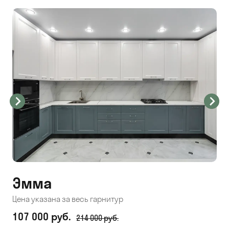
Эмма
С
Цена указана за весь гарнитур
Цен
107 000 руб.
71
214 000 руб.