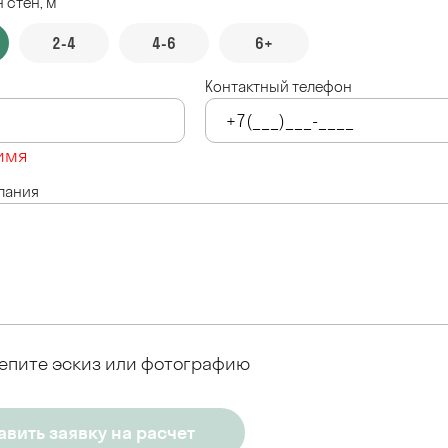
 стен, м
2-4
4-6
6+
Контактный телефон
имя
лания
епите эскиз или фотографию