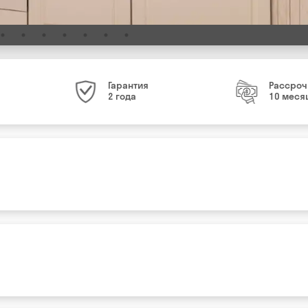
Гарантия
Рассроч
2 года
10 меся