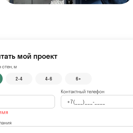
тать мой проект
 стен, м
2-4
4-6
6+
Контактный телефон
имя
лания