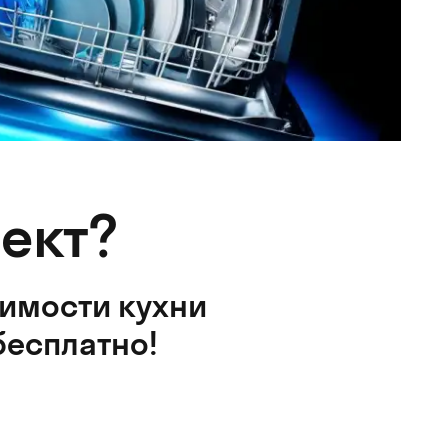
ект?
оимости кухни
бесплатно!