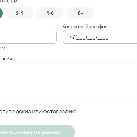
 стен, м
2-4
4-6
6+
Контактный телефон
имя
лания
епите эскиз или фотографию