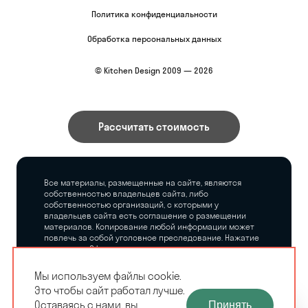
Политика конфиденциальности
Обработка персональных данных
© Kitchen Design 2009 — 2026
Рассчитать стоимость
Все материалы, размещенные на сайте, являются
собственностью владельцев сайта, либо
собственностью организаций, с которыми у
владельцев сайта есть соглашение о размещении
материалов. Копирование любой информации может
повлечь за собой уголовное преследование. Нажатие
на кнопку «Оформить заказ», а также последующее
заполнение тех или иных форм, не накладывает на
владельцев сайта никаких обязательств.
Мы используем файлы cookie.
Это чтобы сайт работал лучше.
ЗАМЕРЩИК-
Оставаясь с нами, вы
Принять