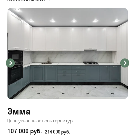
Эмма
С
Цена указана за весь гарнитур
Цен
107 000 руб.
71
214 000 руб.