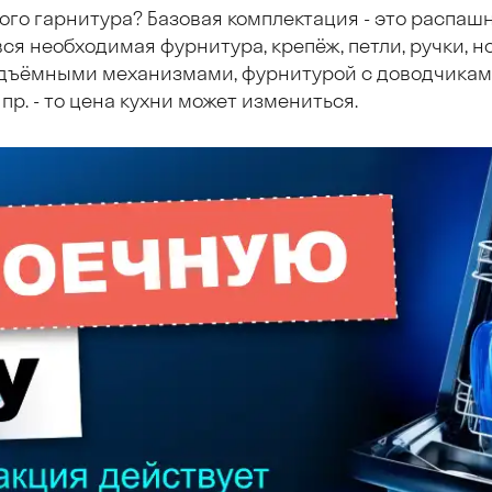
ого гарнитура? Базовая комплектация - это распаш
ся необходимая фурнитура, крепёж, петли, ручки, но
дъёмными механизмами, фурнитурой с доводчиками
пр. - то цена кухни может измениться.