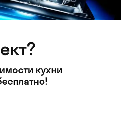
ект?
оимости кухни
бесплатно!