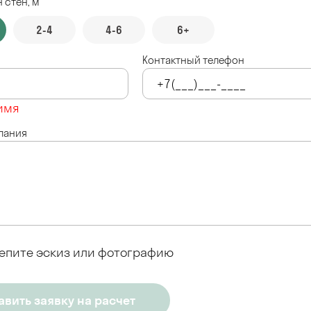
 стен, м
2-4
4-6
6+
Контактный телефон
имя
лания
епите эскиз или фотографию