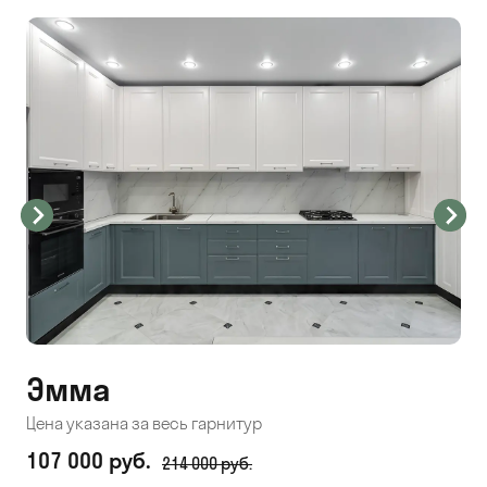
Эмма
С
Цена указана за весь гарнитур
Цен
107 000 руб.
71
214 000 руб.