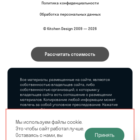
Политика конфиденциальности
Обработка персональных данных
© Kitchen Design 2009 — 2026
Рассчитать стоимость
Все материалы, размещенные на сайте, являются
собственностью владельцев сайта, либо
собственностью организаций, с которыми у
владельцев сайта есть соглашение о размещении
материалов. Копирование любой информации может
повлечь за собой уголовное преследование. Нажатие
на кнопку «Оформить заказ», а также последующее
заполнение тех или иных форм, не накладывает на
владельцев сайта никаких обязательств.
Мы используем файлы cookie.
Это чтобы сайт работал лучше.
ЗАМЕРЩИК-
Оставаясь с нами, вы
Принять
РАСЧЕТ КУХНИ
ДИЗАЙНЕР