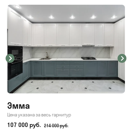
Эмма
С
Цена указана за весь гарнитур
Цен
107 000 руб.
71
214 000 руб.