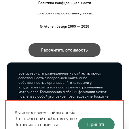
Политика конфиденциальности
Обработка персональных данных
© Kitchen Design 2009 — 2026
Рассчитать стоимость
Все материалы, размещенные на сайте, являются
собственностью владельцев сайта, либо
собственностью организаций, с которыми у
владельцев сайта есть соглашение о размещении
материалов. Копирование любой информации может
повлечь за собой уголовное преследование. Нажатие
на кнопку «Оформить заказ», а также последующее
заполнение тех или иных форм, не накладывает на
владельцев сайта никаких обязательств.
Мы используем файлы cookie.
Это чтобы сайт работал лучше.
ЗАМЕРЩИК-
Оставаясь с нами, вы
Принять
РАСЧЕТ КУХНИ
ДИЗАЙНЕР