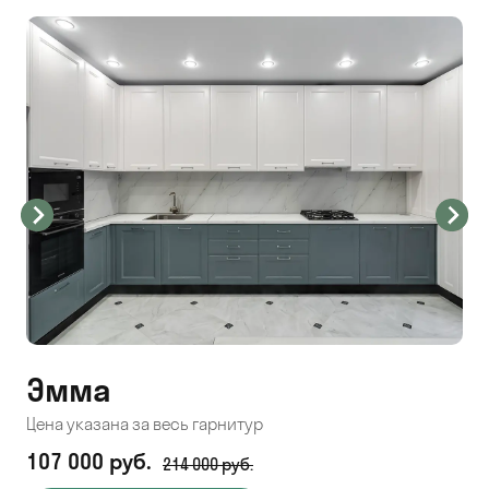
Эмма
С
Цена указана за весь гарнитур
Цен
107 000 руб.
71
214 000 руб.