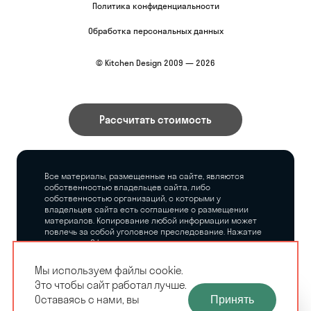
Политика конфиденциальности
Обработка персональных данных
© Kitchen Design 2009 — 2026
Рассчитать стоимость
Все материалы, размещенные на сайте, являются
собственностью владельцев сайта, либо
собственностью организаций, с которыми у
владельцев сайта есть соглашение о размещении
материалов. Копирование любой информации может
повлечь за собой уголовное преследование. Нажатие
на кнопку «Оформить заказ», а также последующее
заполнение тех или иных форм, не накладывает на
владельцев сайта никаких обязательств.
Мы используем файлы cookie.
Это чтобы сайт работал лучше.
ЗАМЕРЩИК-
Оставаясь с нами, вы
Принять
РАСЧЕТ КУХНИ
ДИЗАЙНЕР