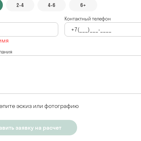
2-4
4-6
6+
Контактный телефон
имя
лания
епите эскиз или фотографию