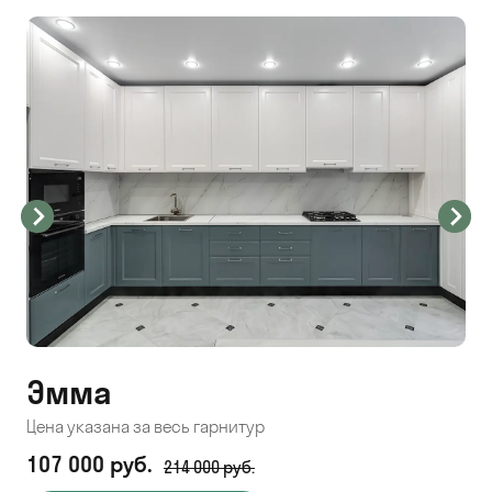
Эмма
С
Цена указана за весь гарнитур
Цен
107 000 руб.
71
214 000 руб.