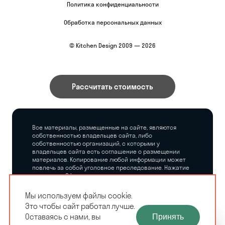
Политика конфиденциальности
Обработка персональных данных
© Kitchen Design 2009 — 2026
Рассчитать стоимость
Все материалы, размещенные на сайте, являются
собственностью владельцев сайта, либо
собственностью организаций, с которыми у
владельцев сайта есть соглашение о размещении
материалов. Копирование любой информации может
повлечь за собой уголовное преследование. Нажатие
на кнопку «Оформить заказ», а также последующее
заполнение тех или иных форм, не накладывает на
владельцев сайта никаких обязательств.
Мы используем файлы cookie.
Это чтобы сайт работал лучше.
ЗАМЕРЩИК-
Оставаясь с нами, вы
Принять
РАСЧЕТ КУХНИ
ДИЗАЙНЕР