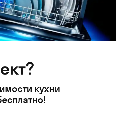
ект?
оимости кухни
бесплатно!