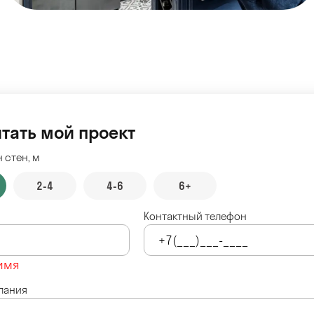
тать мой проект
 стен, м
2-4
4-6
6+
Контактный телефон
имя
лания