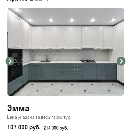
Эмма
С
Цена указана за весь гарнитур
Цен
107 000 руб.
71
214 000 руб.