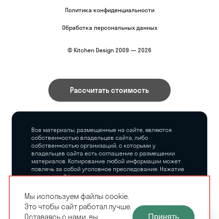
Политика конфиденциальности
Обработка персональных данных
© Kitchen Design 2009 — 2026
Рассчитать стоимость
Все материалы, размещенные на сайте, являются
собственностью владельцев сайта, либо
собственностью организаций, с которыми у
владельцев сайта есть соглашение о размещении
материалов. Копирование любой информации может
повлечь за собой уголовное преследование. Нажатие
на кнопку «Оформить заказ», а также последующее
заполнение тех или иных форм, не накладывает на
владельцев сайта никаких обязательств.
Мы используем файлы cookie.
Это чтобы сайт работал лучше.
ЗАМЕРЩИК-
Оставаясь с нами, вы
Принять