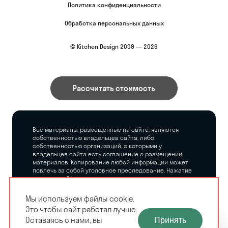
Политика конфиденциальности
Обработка персональных данных
© Kitchen Design 2009 — 2026
Рассчитать стоимость
Все материалы, размещенные на сайте, являются
собственностью владельцев сайта, либо
собственностью организаций, с которыми у
владельцев сайта есть соглашение о размещении
материалов. Копирование любой информации может
повлечь за собой уголовное преследование. Нажатие
на кнопку «Оформить заказ», а также последующее
заполнение тех или иных форм, не накладывает на
владельцев сайта никаких обязательств.
Мы используем файлы cookie.
Это чтобы сайт работал лучше.
ЗАМЕРЩИК-
Оставаясь с нами, вы
Принять
РАСЧЕТ КУХНИ
ДИЗАЙНЕР