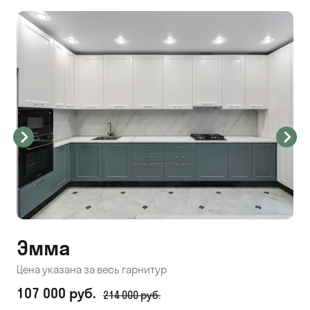
Эмма
С
Цена указана за весь гарнитур
Цен
107 000 руб.
71
214 000 руб.