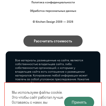
Политика конфиденциальности
Обработка персональных данных
© Kitchen Design 2009 — 2026
Рассчитать стоимость
Все материалы, размещенные на сайте, являются
собственностью владельцев сайта, либо
собственностью организаций, с которыми у
владельцев сайта есть соглашение о размещении
материалов. Копирование любой информации может
повлечь за собой уголовное преследование. Нажатие
на кнопку «Оформить заказ», а также последующее
заполнение тех или иных форм, не накладывает на
владельцев сайта никаких обязательств.
Мы используем файлы cookie.
Это чтобы сайт работал лучше.
ЗАМЕРЩИК-
Оставаясь с нами, вы
Принять
РАСЧЕТ КУХНИ
ДИЗАЙНЕР