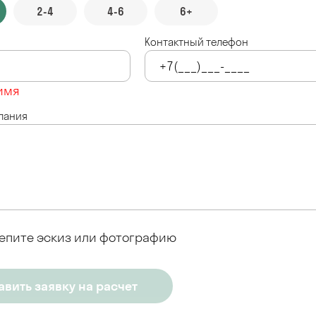
2-4
4-6
6+
Контактный телефон
имя
лания
епите эскиз или фотографию