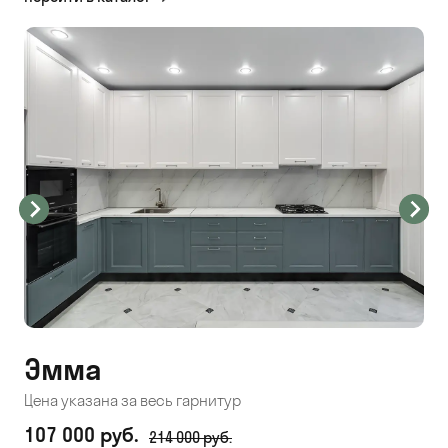
Эмма
С
Цена указана за весь гарнитур
Цен
107 000 руб.
71
214 000 руб.