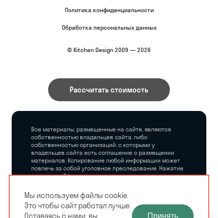
Политика конфиденциальности
Обработка персональных данных
© Kitchen Design 2009 — 2026
Рассчитать стоимость
Все материалы, размещенные на сайте, являются
собственностью владельцев сайта, либо
собственностью организаций, с которыми у
владельцев сайта есть соглашение о размещении
материалов. Копирование любой информации может
повлечь за собой уголовное преследование. Нажатие
на кнопку «Оформить заказ», а также последующее
заполнение тех или иных форм, не накладывает на
владельцев сайта никаких обязательств.
Мы используем файлы cookie.
Это чтобы сайт работал лучше.
ЗАМЕРЩИК-
Оставаясь с нами, вы
Принять