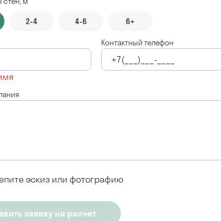
 стен, м
2-4
4-6
6+
Контактный телефон
имя
лания
епите эскиз или фотографию