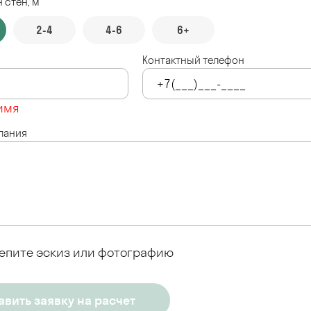
 стен, м
2-4
4-6
6+
Контактный телефон
имя
лания
епите эскиз или фотографию