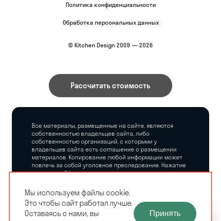
Политика конфиденциальности
Обработка персональных данных
© Kitchen Design 2009 — 2026
Рассчитать стоимость
Все материалы, размещенные на сайте, являются
собственностью владельцев сайта, либо
собственностью организаций, с которыми у
владельцев сайта есть соглашение о размещении
материалов. Копирование любой информации может
повлечь за собой уголовное преследование. Нажатие
на кнопку «Оформить заказ», а также последующее
заполнение тех или иных форм, не накладывает на
владельцев сайта никаких обязательств.
Мы используем файлы cookie.
Это чтобы сайт работал лучше.
ЗАМЕРЩИК-
Оставаясь с нами, вы
Принять
РАСЧЕТ КУХНИ
ДИЗАЙНЕР