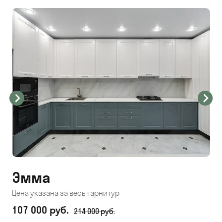
Эмма
С
Цена указана за весь гарнитур
Цен
107 000 руб.
71
214 000 руб.