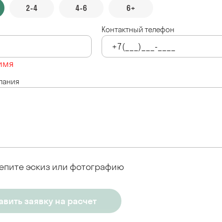
2-4
4-6
6+
Контактный телефон
имя
лания
епите эскиз или фотографию