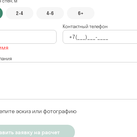
 стен, м
2-4
4-6
6+
Контактный телефон
имя
лания
епите эскиз или фотографию