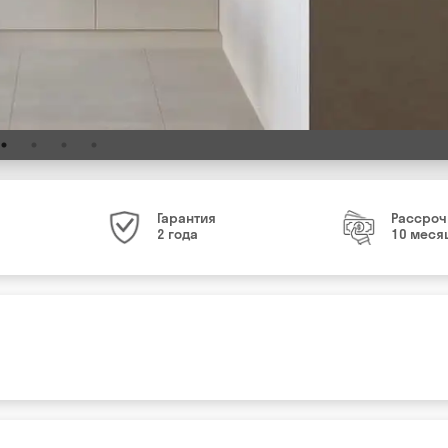
Гарантия
Рассроч
2 года
10 меся