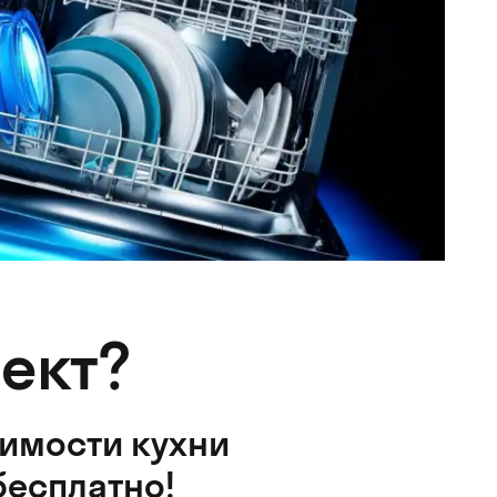
ект?
оимости кухни
бесплатно!