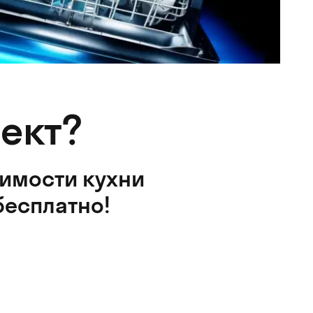
ект?
оимости кухни
бесплатно!