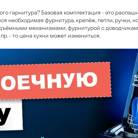
ого гарнитура? Базовая комплектация - это распаш
ся необходимая фурнитура, крепёж, петли, ручки, но
дъёмными механизмами, фурнитурой с доводчиками
пр. - то цена кухни может измениться.