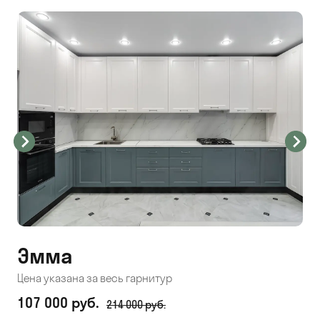
Эмма
С
Цена указана за весь гарнитур
Цен
107 000 руб.
71
214 000 руб.