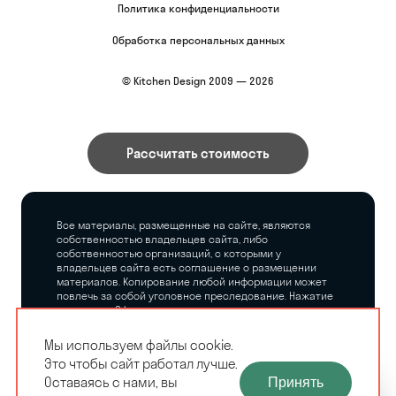
Политика конфиденциальности
Обработка персональных данных
© Kitchen Design 2009 — 2026
Рассчитать стоимость
Все материалы, размещенные на сайте, являются
собственностью владельцев сайта, либо
собственностью организаций, с которыми у
владельцев сайта есть соглашение о размещении
материалов. Копирование любой информации может
повлечь за собой уголовное преследование. Нажатие
на кнопку «Оформить заказ», а также последующее
заполнение тех или иных форм, не накладывает на
владельцев сайта никаких обязательств.
Мы используем файлы cookie.
Это чтобы сайт работал лучше.
ЗАМЕРЩИК-
Оставаясь с нами, вы
Принять
РАСЧЕТ КУХНИ
ДИЗАЙНЕР