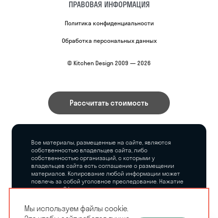
ПРАВОВАЯ ИНФОРМАЦИЯ
Политика конфиденциальности
Обработка персональных данных
© Kitchen Design 2009 — 2026
Рассчитать стоимость
Все материалы, размещенные на сайте, являются
собственностью владельцев сайта, либо
собственностью организаций, с которыми у
владельцев сайта есть соглашение о размещении
материалов. Копирование любой информации может
повлечь за собой уголовное преследование. Нажатие
на кнопку «Оформить заказ», а также последующее
заполнение тех или иных форм, не накладывает на
владельцев сайта никаких обязательств.
Мы используем файлы cookie.