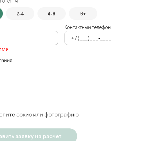
 стен, м
2-4
4-6
6+
Контактный телефон
имя
лания
епите эскиз или фотографию