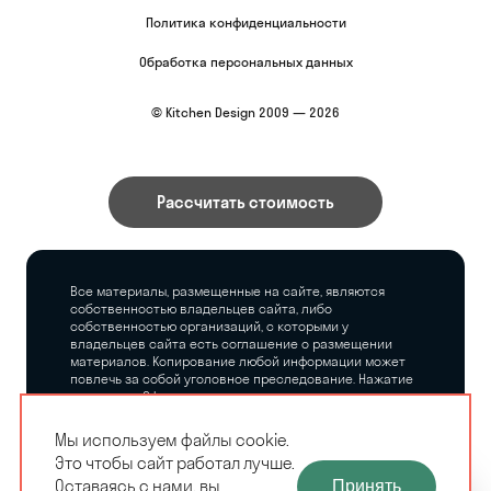
Политика конфиденциальности
Обработка персональных данных
© Kitchen Design 2009 — 2026
Рассчитать стоимость
Все материалы, размещенные на сайте, являются
собственностью владельцев сайта, либо
собственностью организаций, с которыми у
владельцев сайта есть соглашение о размещении
материалов. Копирование любой информации может
повлечь за собой уголовное преследование. Нажатие
на кнопку «Оформить заказ», а также последующее
заполнение тех или иных форм, не накладывает на
владельцев сайта никаких обязательств.
Мы используем файлы cookie.
Это чтобы сайт работал лучше.
ЗАМЕРЩИК-
Оставаясь с нами, вы
Принять