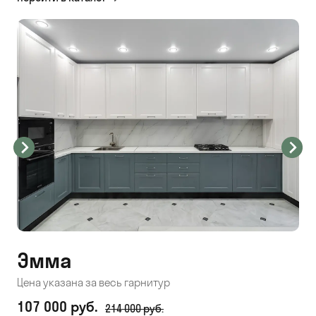
Эмма
С
Цена указана за весь гарнитур
Цен
107 000 руб.
71
214 000 руб.