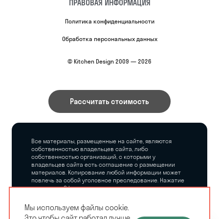
ПРАВОВАЯ ИНФОРМАЦИЯ
Политика конфиденциальности
Обработка персональных данных
© Kitchen Design 2009 — 2026
Рассчитать стоимость
Все материалы, размещенные на сайте, являются
собственностью владельцев сайта, либо
собственностью организаций, с которыми у
владельцев сайта есть соглашение о размещении
материалов. Копирование любой информации может
повлечь за собой уголовное преследование. Нажатие
на кнопку «Оформить заказ», а также последующее
заполнение тех или иных форм, не накладывает на
владельцев сайта никаких обязательств.
Мы используем файлы cookie.
Это чтобы сайт работал лучше.