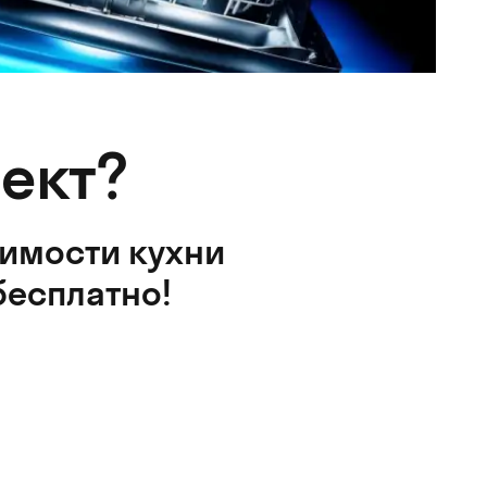
ект?
оимости кухни
бесплатно!