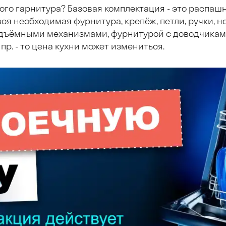
ого гарнитура? Базовая комплектация - это распаш
ся необходимая фурнитура, крепёж, петли, ручки, но
дъёмными механизмами, фурнитурой с доводчиками
пр. - то цена кухни может измениться.