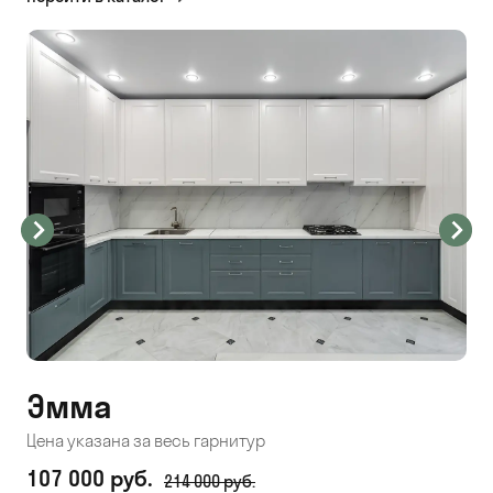
Эмма
С
Цена указана за весь гарнитур
Цен
107 000 руб.
71
214 000 руб.