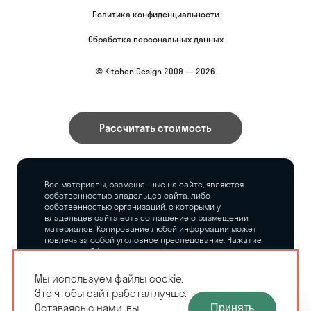
Политика конфиденциальности
Обработка персональных данных
© Kitchen Design 2009 — 2026
Рассчитать стоимость
Все материалы, размещенные на сайте, являются
собственностью владельцев сайта, либо
собственностью организаций, с которыми у
владельцев сайта есть соглашение о размещении
материалов. Копирование любой информации может
повлечь за собой уголовное преследование. Нажатие
на кнопку «Оформить заказ», а также последующее
заполнение тех или иных форм, не накладывает на
владельцев сайта никаких обязательств.
Мы используем файлы cookie.
Это чтобы сайт работал лучше.
ЗАМЕРЩИК-
Оставаясь с нами, вы
Принять