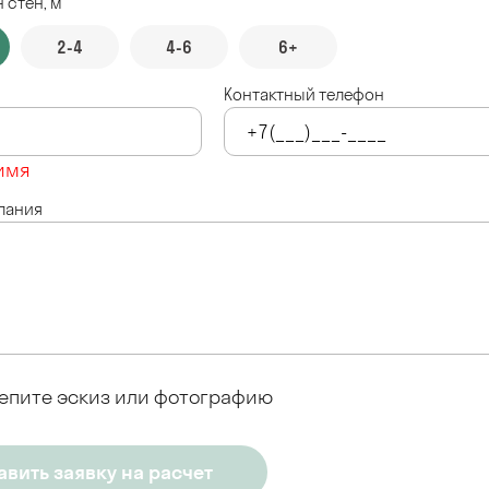
 стен, м
2-4
4-6
6+
Контактный телефон
имя
лания
епите эскиз или фотографию