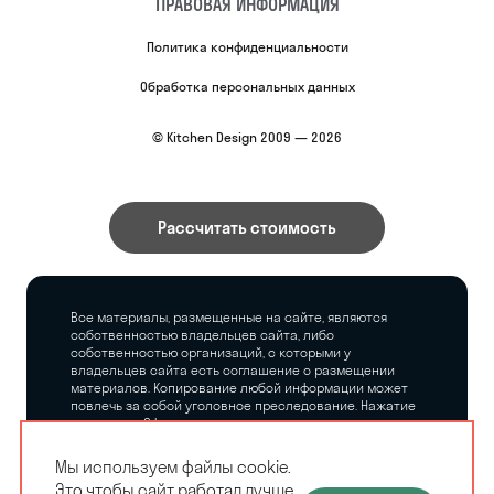
ПРАВОВАЯ ИНФОРМАЦИЯ
Политика конфиденциальности
Обработка персональных данных
© Kitchen Design 2009 — 2026
Рассчитать стоимость
Все материалы, размещенные на сайте, являются
собственностью владельцев сайта, либо
собственностью организаций, с которыми у
владельцев сайта есть соглашение о размещении
материалов. Копирование любой информации может
повлечь за собой уголовное преследование. Нажатие
на кнопку «Оформить заказ», а также последующее
заполнение тех или иных форм, не накладывает на
владельцев сайта никаких обязательств.
Мы используем файлы cookie.
Это чтобы сайт работал лучше.