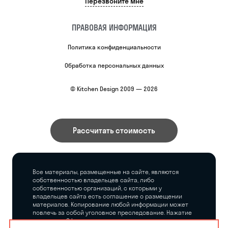
Перезвоните мне
ПРАВОВАЯ ИНФОРМАЦИЯ
Политика конфиденциальности
Обработка персональных данных
© Kitchen Design 2009 — 2026
Рассчитать стоимость
Все материалы, размещенные на сайте, являются
собственностью владельцев сайта, либо
собственностью организаций, с которыми у
владельцев сайта есть соглашение о размещении
материалов. Копирование любой информации может
повлечь за собой уголовное преследование. Нажатие
на кнопку «Оформить заказ», а также последующее