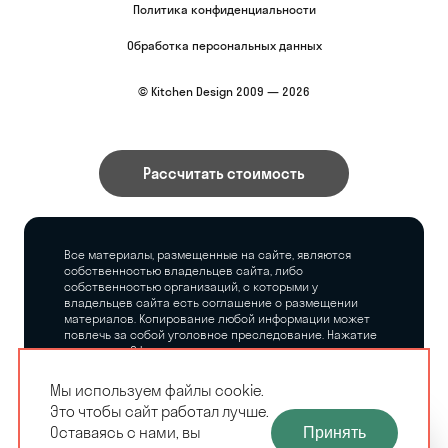
Политика конфиденциальности
Обработка персональных данных
© Kitchen Design 2009 — 2026
Рассчитать стоимость
Все материалы, размещенные на сайте, являются
собственностью владельцев сайта, либо
собственностью организаций, с которыми у
владельцев сайта есть соглашение о размещении
материалов. Копирование любой информации может
повлечь за собой уголовное преследование. Нажатие
на кнопку «Оформить заказ», а также последующее
заполнение тех или иных форм, не накладывает на
владельцев сайта никаких обязательств.
Мы используем файлы cookie.
Это чтобы сайт работал лучше.
ЗАМЕРЩИК-
Оставаясь с нами, вы
Принять
РАСЧЕТ КУХНИ
ДИЗАЙНЕР