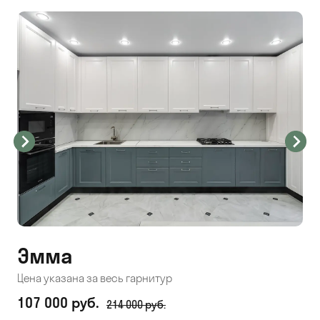
Эмма
С
Цена указана за весь гарнитур
Цен
107 000 руб.
71
214 000 руб.