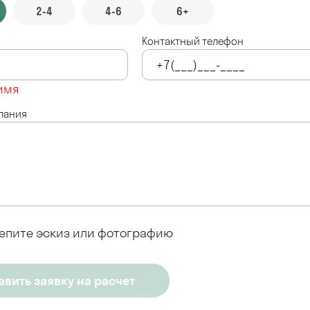
2-4
4-6
6+
Контактный телефон
имя
лания
епите эскиз или фотографию