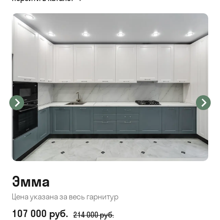
Эмма
С
Цена указана за весь гарнитур
Цен
107 000 руб.
71
214 000 руб.