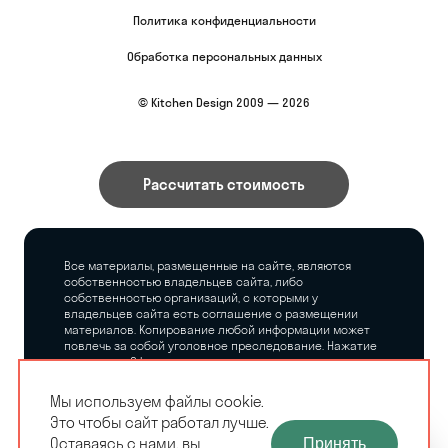
Политика конфиденциальности
Обработка персональных данных
© Kitchen Design 2009 — 2026
Рассчитать стоимость
Все материалы, размещенные на сайте, являются
собственностью владельцев сайта, либо
собственностью организаций, с которыми у
владельцев сайта есть соглашение о размещении
материалов. Копирование любой информации может
повлечь за собой уголовное преследование. Нажатие
на кнопку «Оформить заказ», а также последующее
заполнение тех или иных форм, не накладывает на
владельцев сайта никаких обязательств.
Мы используем файлы cookie.
Это чтобы сайт работал лучше.
ЗАМЕРЩИК-
Оставаясь с нами, вы
Принять