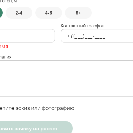
 стен, м
2-4
4-6
6+
Контактный телефон
имя
лания
епите эскиз или фотографию