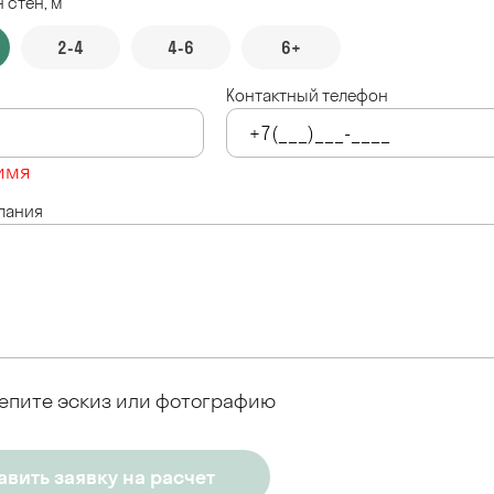
 стен, м
2-4
4-6
6+
Контактный телефон
имя
лания
епите эскиз или фотографию