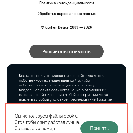
Политика конфиденциальности
Обработка персональных данных
© Kitchen Design 2009 — 2026
Рассчитать стоимость
Все материалы, размещенные на сайте, являются
собственностью владельцев сайта, либо
собственностью организаций, с которыми у
владельцев сайта есть соглашение о размещении
материалов. Копирование любой информации может
повлечь за собой уголовное преследование. Нажатие
на кнопку «Оформить заказ», а также последующее
заполнение тех или иных форм, не накладывает на
владельцев сайта никаких обязательств.
Мы используем файлы cookie.
Это чтобы сайт работал лучше.
ЗАМЕРЩИК-
Оставаясь с нами, вы
Принять
РАСЧЕТ КУХНИ
ДИЗАЙНЕР