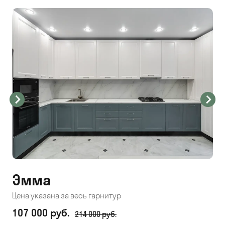
Эмма
С
Цена указана за весь гарнитур
Цен
107 000 руб.
71
214 000 руб.