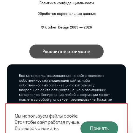
Политика конфиденциальности
Обработка персональных данных
© Kitchen Design 2009 — 2026
Рассчитать стоимость
Все материалы, размещенные на сайте, являются
собственностью владельцев сайта, либо
собственностью организаций, с которыми у
владельцев сайта есть соглашение о размещении
материалов. Копирование любой информации может
повлечь за собой уголовное преследование. Нажатие
на кнопку «Оформить заказ», а также последующее
заполнение тех или иных форм, не накладывает на
владельцев сайта никаких обязательств.
Мы используем файлы cookie.
Это чтобы сайт работал лучше.
ЗАМЕРЩИК-
Оставаясь с нами, вы
Принять
РАСЧЕТ КУХНИ
ДИЗАЙНЕР