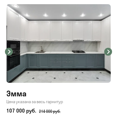
Эмма
С
Цена указана за весь гарнитур
Цен
107 000 руб.
71
214 000 руб.