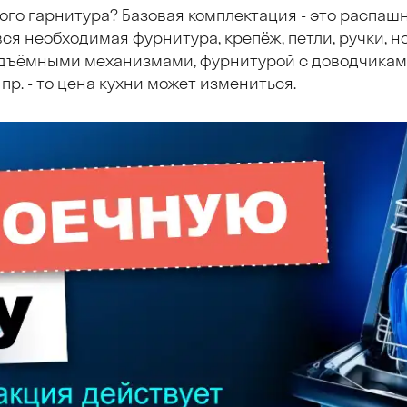
ого гарнитура? Базовая комплектация - это распаш
ся необходимая фурнитура, крепёж, петли, ручки, но
дъёмными механизмами, фурнитурой с доводчиками
пр. - то цена кухни может измениться.