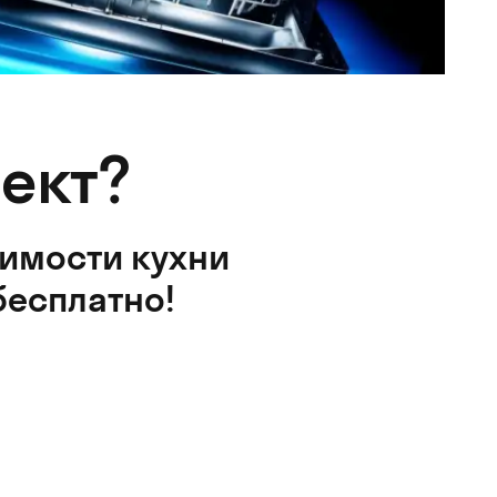
ект?
оимости кухни
бесплатно!