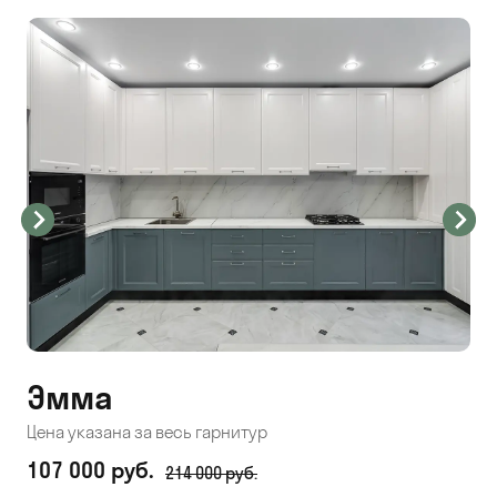
Эмма
С
Цена указана за весь гарнитур
Цен
107 000 руб.
71
214 000 руб.