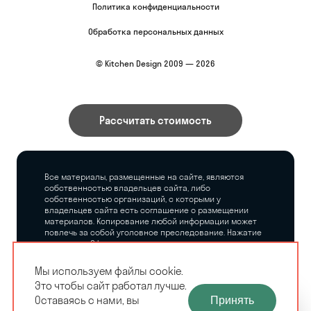
Политика конфиденциальности
Обработка персональных данных
© Kitchen Design 2009 — 2026
Рассчитать стоимость
Все материалы, размещенные на сайте, являются
собственностью владельцев сайта, либо
собственностью организаций, с которыми у
владельцев сайта есть соглашение о размещении
материалов. Копирование любой информации может
повлечь за собой уголовное преследование. Нажатие
на кнопку «Оформить заказ», а также последующее
заполнение тех или иных форм, не накладывает на
владельцев сайта никаких обязательств.
Мы используем файлы cookie.
Это чтобы сайт работал лучше.
ЗАМЕРЩИК-
Оставаясь с нами, вы
Принять
РАСЧЕТ КУХНИ
ДИЗАЙНЕР