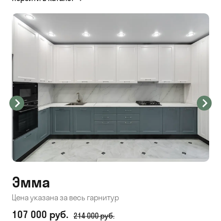
Эмма
С
Цена указана за весь гарнитур
Цен
107 000 руб.
71
214 000 руб.