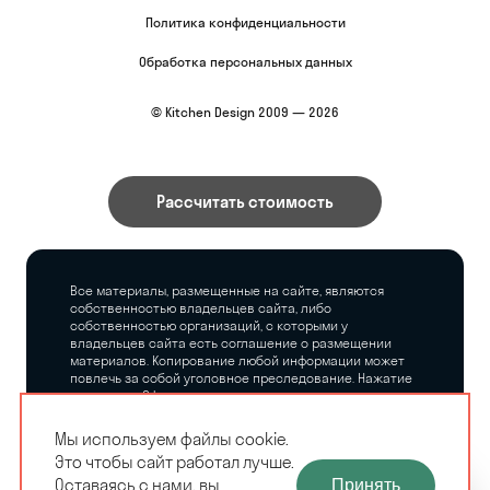
Политика конфиденциальности
Обработка персональных данных
© Kitchen Design 2009 — 2026
Рассчитать стоимость
Все материалы, размещенные на сайте, являются
собственностью владельцев сайта, либо
собственностью организаций, с которыми у
владельцев сайта есть соглашение о размещении
материалов. Копирование любой информации может
повлечь за собой уголовное преследование. Нажатие
на кнопку «Оформить заказ», а также последующее
заполнение тех или иных форм, не накладывает на
владельцев сайта никаких обязательств.
Мы используем файлы cookie.
Это чтобы сайт работал лучше.
ЗАМЕРЩИК-
Оставаясь с нами, вы
Принять