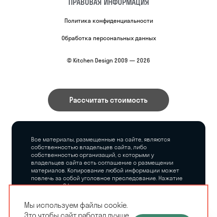
ПРАВОВАЯ ИНФОРМАЦИЯ
Политика конфиденциальности
Обработка персональных данных
© Kitchen Design 2009 — 2026
Рассчитать стоимость
Все материалы, размещенные на сайте, являются
собственностью владельцев сайта, либо
собственностью организаций, с которыми у
владельцев сайта есть соглашение о размещении
материалов. Копирование любой информации может
повлечь за собой уголовное преследование. Нажатие
на кнопку «Оформить заказ», а также последующее
заполнение тех или иных форм, не накладывает на
владельцев сайта никаких обязательств.
Мы используем файлы cookie.
Это чтобы сайт работал лучше.